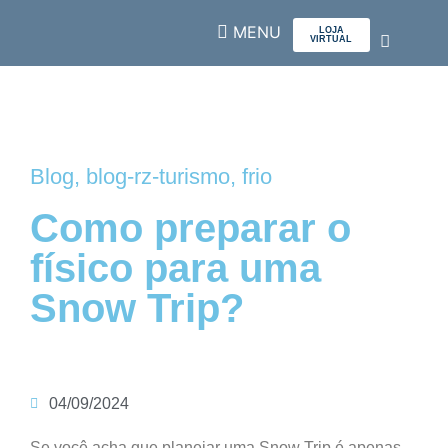
LOJA
VIRTUAL
SOBRE NÓS
Blog
,
blog-rz-turismo
,
frio
Como preparar o
físico para uma
Snow Trip?
04/09/2024
Se você acha que planejar uma Snow Trip é apenas