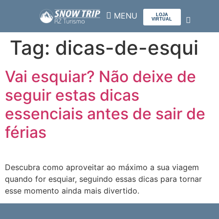
LOJA
VIRTUAL
Tag:
dicas-de-esqui
SOBRE NÓS
Vai esquiar? Não deixe de
seguir estas dicas
essenciais antes de sair de
férias
Descubra como aproveitar ao máximo a sua viagem
quando for esquiar, seguindo essas dicas para tornar
esse momento ainda mais divertido.